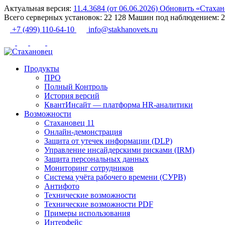
Актуальная версия:
11.4.3684 (от 06.06.2026)
Обновить
«Стахан
Всего серверных установок:
22 128
Машин под наблюдением:
2
+7 (499) 110-64-10
info@stakhanovets.ru
Продукты
ПРО
Полный Контроль
История версий
КвантИнсайт — платформа HR-аналитики
Возможности
Стахановец 11
Онлайн-демонстрация
Защита от утечек информации (DLP)
Управление инсайдерскими рисками (IRM)
Защита персональных данных
Мониторинг сотрудников
Система учёта рабочего времени (СУРВ)
Антифото
Технические возможности
Технические возможности PDF
Примеры использования
Интерфейс