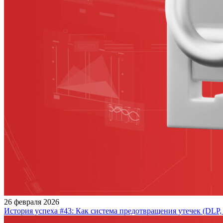
26 февраля 2026
История успеха #43: Как система предотвращения утечек (DLP,