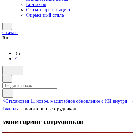
Контакты
Скачать презентацию
Фирменный стиль
Скачать
Ru
Ru
En
⚡️Стахановец 11 новое, масштабное обновление с ИИ внутри +
Главная
мониторинг сотрудников
мониторинг сотрудников