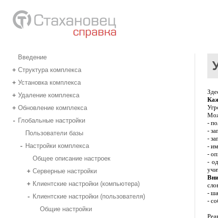
Введение
Структура комплекса
+
Установка комплекса
+
Зде
Удаление комплекса
+
Каж
Угр
Обновление комплекса
+
Мож
Глобальные настройки
-
- п
- за
Пользователи базы
- з
Настройки комплекса
-
- и
- о
Общее описание настроек
- о
учи
Серверные настройки
+
Вни
Клиентские настройки (компьютера)
+
сло
- ш
Клиентские настройки (пользователя)
-
- с
Общие настройки
Реа