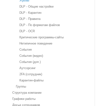
Угрозы
DLP - Общие настройки
DLP - Карантин
DLP - Правила
DLP - По форматам файлов
DLP - OCR
Критические программы-сайты
Нетипичное поведение
События
События (видео)
События (доп.)
Аутсорсинг
2FA (сотрудник)
Карантин-файлы
Группы
Структура компании
Графики работы
Досье сотрудников