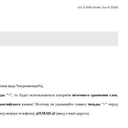
v11.4.3684 (build: Jun 6 2026)
жения вида %переменная%),
ьды "~"
, то будет использоваться алгоритм
неточного сравнения слов
,
английского
языков! Поэтому не указывайте символ
тильды "~"
перед
вод номера телефона),
@EMAIL@
(ввод e-mail-адреса)