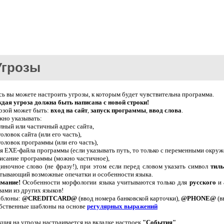
Угрозы
сь вы можете настроить угрозы, к которым будет чувствительна программа.
дая угроза должна быть написана с новой строки!
озой может быть:
вход на сайт
,
запуск программы
,
ввод слова
.
но указывать:
олный или частичный адрес сайта,
головок сайта (или его часть),
аголовок программы (или его часть),
мя EXE-файла программы (если указывать путь, то только с переменными окру
писание программы (можно частичное),
диночное слово (не фразу!), при этом если перед словом указать символ
тил
тывающий возможные опечатки и особенности языка.
мание!
Особенности морфологии языка учитываются только для
русского
и
вами из других языков!
аблоны:
@CREDITCARD@
(ввод номера банковской карточки),
@PHONE@
(в
обственные шаблоны на основе
регулярных выражений
кция на угрозы настраивается на вкладке настроек
"События"
.