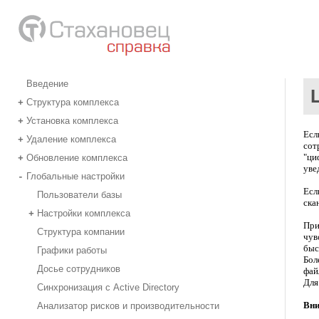
Введение
Структура комплекса
+
Установка комплекса
+
Есл
Удаление комплекса
+
сот
"ци
Обновление комплекса
+
уве
Глобальные настройки
-
Есл
Пользователи базы
ска
Настройки комплекса
+
При
Структура компании
чув
быс
Графики работы
Бол
Досье сотрудников
фай
Для
Синхронизация с Active Directory
Вни
Анализатор рисков и производительности