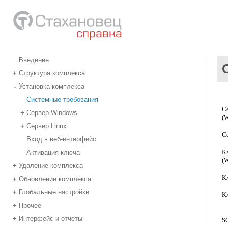
Введение
Структура комплекса
+
Установка комплекса
-
Системные требования
С
Сервер Windows
+
(
Сервер Linux
+
Се
Вход в веб-интерфейс
К
Активация ключа
(
Удаление комплекса
+
Кл
Обновление комплекса
+
Глобальные настройки
+
К
Прочее
+
Интерфейс и отчеты
+
S