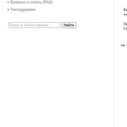
Вопросы и ответы (FAQ)
+
Техподдержка
+
Ра
т
П
С
см.