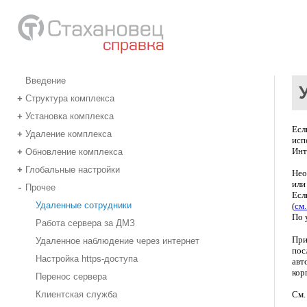
Введение
Структура комплекса
+
Установка комплекса
+
Ес
Удаление комплекса
+
исп
Инт
Обновление комплекса
+
Глобальные настройки
+
Нео
или
Прочее
-
Есл
Удаленные сотрудники
(
см.
По 
Работа сервера за ДМЗ
При
Удаленное наблюдение через интернет
пос
Настройка https-доступа
авт
кор
Перенос сервера
См.
Клиентская служба