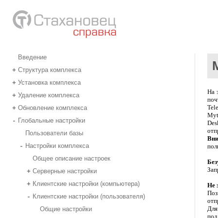
Введение
Структура комплекса
+
Установка комплекса
+
На 
Удаление комплекса
+
поч
Tel
Обновление комплекса
+
Myt
Глобальные настройки
-
Des
отп
Пользователи базы
Вни
Настройки комплекса
-
пол
Общее описание настроек
Без
Зап
Серверные настройки
+
Клиентские настройки (компьютера)
+
Не 
Поз
Клиентские настройки (пользователя)
-
отп
Дл
Общие настройки
под