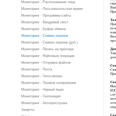
Мониторинг - Распознавание лица
скр
Выб
Мониторинг - Пользовательское время
При
Мониторинг - Программы-сайты
Тол
Мониторинг - Вводимый текст
При
пол
Мониторинг - Буфер обмена
пла
Мониторинг - Снимки экранов
Вкл
про
Мониторинг - Снимки экранов (доп.)
Доп
Мониторинг - Печать на принтере
Так
Мониторинг - Файловые операции
доп
Мониторинг - Отправка файлов
Сох
Мониторинг - Почта
Сни
При
Мониторинг - Чаты-звонки
Сох
Мониторинг - Теневое копирование
Ино
Мониторинг - Черный ящик
БОС
слу
Мониторинг - Геолокация
нео
отч
Мониторинг - Автопрослушка
опц
Запреты
Сох