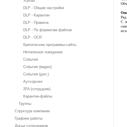
Угрозы
Объ
DLP - Общие настройки
Опц
DLP - Карантин
Ряд
С и
DLP - Правила
сни
DLP - По форматам файлов
исх
DLP - OCR
Критические программы-сайты
Нетипичное поведение
События
События (видео)
События (доп.)
Аутсорсинг
2FA (сотрудник)
Карантин-файлы
Группы
Структура компании
Графики работы
Досье сотрудников