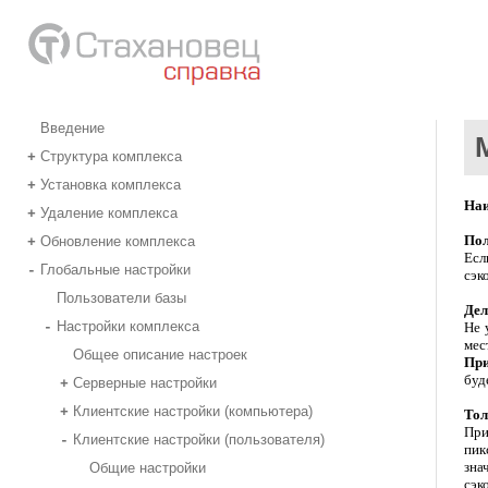
Введение
Структура комплекса
+
Установка комплекса
+
Наи
Удаление комплекса
+
Пол
Обновление комплекса
+
Есл
Глобальные настройки
-
сэк
Пользователи базы
Дел
Настройки комплекса
-
Не 
мес
Общее описание настроек
При
буд
Серверные настройки
+
Клиентские настройки (компьютера)
+
Тол
При
Клиентские настройки (пользователя)
-
пик
зна
Общие настройки
сэк