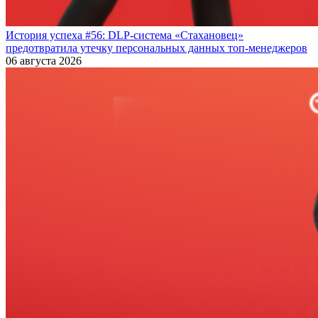
История успеха #56: DLP-система «Стахановец»
предотвратила утечку персональных данных топ-менеджеров
06 августа 2026