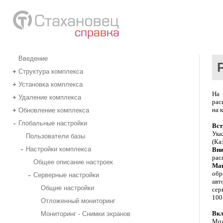
Введение
Структура комплекса
+
Установка комплекса
+
На 
Удаление комплекса
+
рас
на 
Обновление комплекса
+
Глобальные настройки
-
Вст
Ука
Пользователи базы
(Ка
Настройки комплекса
-
Вни
рас
Общее описание настроек
Мак
обр
Серверные настройки
-
авт
Общие настройки
сер
10
Отложенный мониторинг
Вкл
Мониторинг - Снимки экранов
Мож