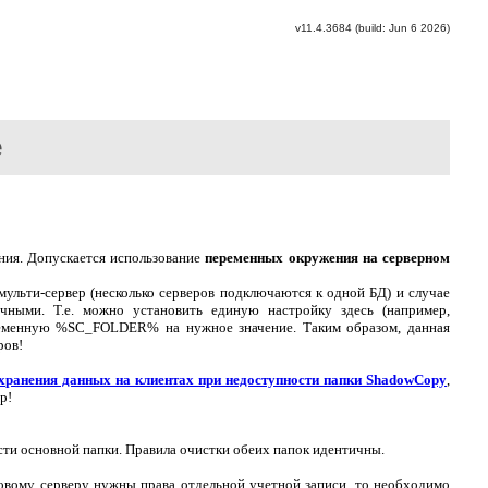
v11.4.3684 (build: Jun 6 2026)
е
ания. Допускается использование
переменных окружения на серверном
ульти-сервер (несколько серверов подключаются к одной БД) и случае
чными. Т.е. можно установить единую настройку здесь (например,
еменную %SC_FOLDER% на нужное значение. Таким образом, данная
ров!
хранения данных на клиентах при недоступности папки ShadowCopy
,
р!
сти основной папки. Правила очистки обеих папок идентичны.
ловому серверу нужны права отдельной учетной записи, то необходимо