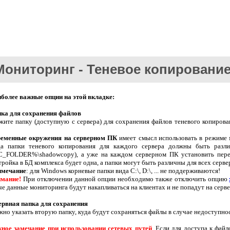
Мониторинг - Теневое копировани
более важные опции на этой вкладке:
ка для сохранения файлов
жите папку (доступную с сервера) для сохранения файлов теневого копиров
еменные окружения на серверном ПК
имеет смысл использовать в режиме м
да папки теневого копирования для каждого сервера должны быть разли
_FOLDER%\shadowcopy), а уже на каждом серверном ПК установить пер
тройка в БД комплекса будет одна, а папки могут быть различны для всех серве
мечание
: для Windows корневые папки вида C:\, D:\, ... не поддерживаются!
мание!
При отключении данной опции необходимо также отключить опцию
че данные мониторинга будут накапливаться на клиентах и не попадут на серве
ервная папка для сохранения
но указать вторую папку, куда будут сохраняться файлы в случае недоступно
ное замечание при использовании сетевых путей
. Если для доступа к фай