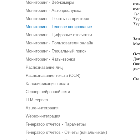
Мониторинг - Веб-камеры
изм
ком
Мониторинг - Автопрослушка
1) 
Мониторинг - Печать на принтере
2) 
3) 
Мониторинг - Теневое копирование
Мониторинг - Цифровые отпечатки
Зан
Мониторинг - Пользователи онлайн
Мож
Мониторинг - Глобальный поиск
Ост
Доп
Мониторинг - Чаты-звонки
Опц
Распознавание лиц
дис
Распознавание текста (OCR)
См.
Классификация текста
Сервер нейронной сети
LLM-сервер
Azure-интеграция
Webex-интеграция
Генератор отчетов - Параметры
Генератор отчетов - Отчеты (начальникам)