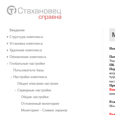
Введение
Структура комплекса
+
Установка комплекса
+
Наи
Удаление комплекса
+
Пап
Обновление комплекса
+
Ука
Глобальные настройки
-
ПК
.
Пер
Пользователи базы
ког
Настройки комплекса
-
%SC
нас
Общее описание настроек
При
Вни
Серверные настройки
-
ина
Общие настройки
Рез
Отложенный мониторинг
Мож
Мониторинг - Снимки экранов
Важ