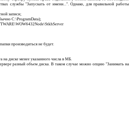
ствах службы "Запускать от имени...". Однако, для правильной работы
тной записи;
обычно C:\ProgramData);
M\SOFTWARE\WOW6432Node\StkhServer
папки производиться не будет.
а на диске менее указанного числа в МБ.
сервере разный объем диска. В таком случае можно опцию "Занимать на