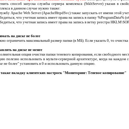
енить способ запуска службы сервера комплекса (StkhServer) указав в свой
плекса в данном случае нужно также:
службу Apache Web Server (ApacheHttpdSvc) также запускать от имени этой уче
убедиться, что учетная запись имеет права на запись в папку %ProgramData% (
убедиться, что учетная запись имеет права на запись в ветку реестра HKL
имать на диске не более
но ограничить максимальный размер папки (в МБ). Если указать 0, то очистка 
авлять на диске не менее
олнительная опция очистки папки теневого копирования, если свободного мест
ию полезно использовать в мульти-серверной архитектуре, когда на каждом 
ке не более" установить в 0 и использовать данную опцию.
 также вкладку клиентских настроек "Мониторинг: Теневое копирование"