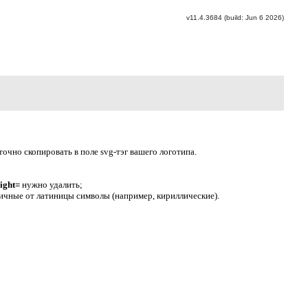
v11.4.3684 (build: Jun 6 2026)
очно скопировать в поле svg-тэг вашего логотипа.
eight=
нужно удалить;
личные от латиницы символы (например, кириллические).