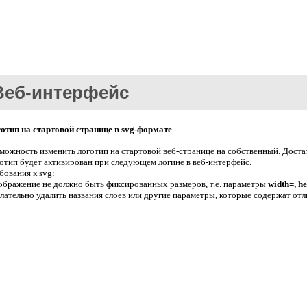
Веб-интерфейс
отип на стартовой странице в svg-формате
можность изменить логотип на стартовой веб-странице на собственный. Достат
отип будет активирован при следующем логине в веб-интерфейс.
бования к svg:
зображение не должно быть фиксированных размеров, т.е. параметры
width=, h
елательно удалить названия слоев или другие параметры, которые содержат от