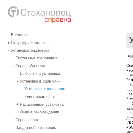
Введение
Структура комплекса
+
Установка комплекса
-
Под
Системные требования
Осо
Сервер Windows
-
- в
Выбор типа установки
- а
Pos
Установка в один клик
-
- P
Установка в один клик
про
- S
Клиентская часть
быт
- S
Расширенная установка
+
адм
Общие рекомендации
- S
дос
Сервер Linux
+
ГБ 
- S
Вход в веб-интерфейс
Инт