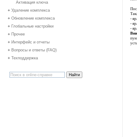
Активация ключа
Пос
Удаление комплекса
+
Так
Обновление комплекса
+
- я
- я
Глобальные настройки
+
- я
Вни
Прочее
+
пун
Интерфейс и отчеты
+
уст
Вопросы и ответы (FAQ)
+
Техподдержка
+