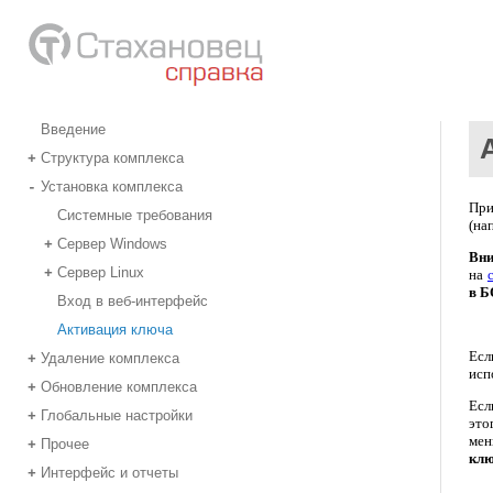
Введение
Структура комплекса
+
Установка комплекса
-
При
Системные требования
(на
Сервер Windows
+
Вни
Сервер Linux
+
на
в 
Вход в веб-интерфейс
Активация ключа
Есл
Удаление комплекса
+
исп
Обновление комплекса
+
Есл
Глобальные настройки
+
это
мен
Прочее
+
кл
Интерфейс и отчеты
+