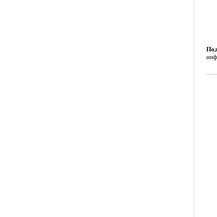
Под
инф