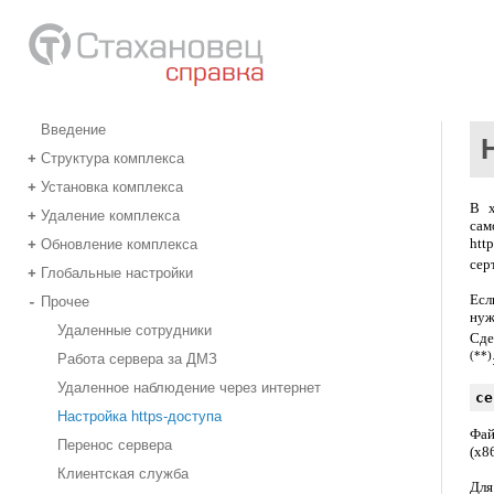
Введение
Структура комплекса
+
Установка комплекса
+
В х
Удаление комплекса
+
сам
http
Обновление комплекса
+
сер
Глобальные настройки
+
Есл
Прочее
-
нуж
Удаленные сотрудники
Сде
(**)
Работа сервера за ДМЗ
Удаленное наблюдение через интернет
ce
Настройка https-доступа
Фа
Перенос сервера
(x86
Клиентская служба
Для