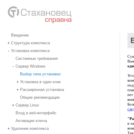
Введение
Структура комплекса
+
Установка комплекса
-
Сущ
Системные требования
Важ
оди
Сервер Windows
-
Выбор типа установки
Ус
ком
Установка в один клик
+
под
Расширенная установка
+
пла
нет
Общие рекомендации
ком
Бол
Сервер Linux
+
сле
Вход в веб-интерфейс
"Ра
Активация ключа
в ч
ком
Удаление комплекса
+
Так